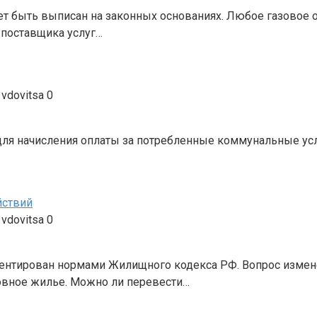
 быть выписан на законных основаниях. Любое газовое о
поставщика услуг…
vdovitsa
0
ля начисления оплаты за потребленные коммунальные усл
йствий
vdovitsa
0
ентирован нормами Жилищного кодекса РФ. Вопрос измене
овное жилье. Можно ли перевести…