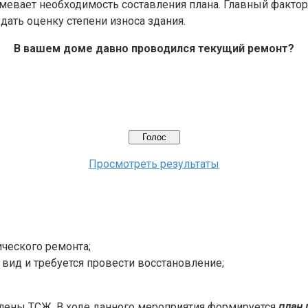
евает необходимость составления плана. Главный фактор,
ать оценку степени износа здания.
В вашем доме давно проводился текущий ремонт?
Просмотреть результаты
ческого ремонта;
вид и требуется провести восстановление;
лены ТСЖ. В ходе данного мероприятия формируется
план 