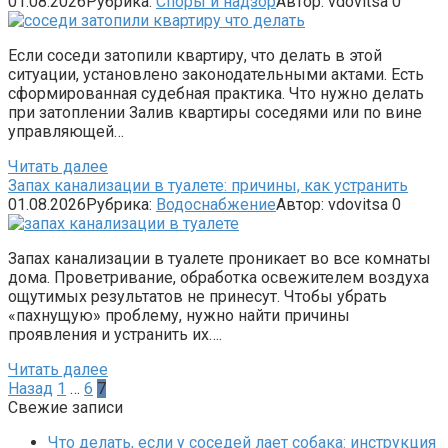
01.08.2026
Рубрика:
Споры и надзор
Автор:
vdovitsa
0
Если соседи затопили квартиру, что делать в этой
ситуации, установлено законодательными актами. Есть
сформированная судебная практика. Что нужно делать
при затоплении Залив квартиры соседями или по вине
управляющей…
Читать далее
Запах канализации в туалете: причины, как устранить
01.08.2026
Рубрика:
Водоснабжение
Автор:
vdovitsa
0
Запах канализации в туалете проникает во все комнаты
дома. Проветривание, обработка освежителем воздуха
ощутимых результатов не принесут. Чтобы убрать
«пахнущую» проблему, нужно найти причины
проявления и устранить их….
Читать далее
Пагинация
Назад
1
…
6
7
записей
Свежие записи
Что делать, если у соседей лает собака: инструкция