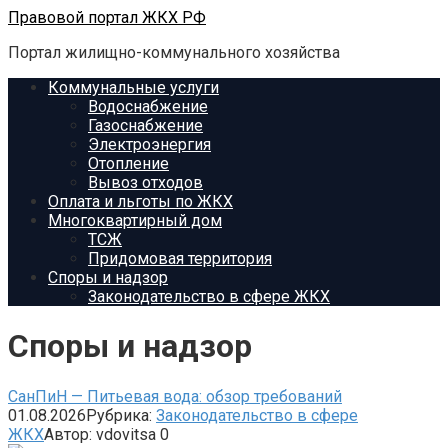
Перейти
Правовой портал ЖКХ РФ
к
Портал жилищно-коммунального хозяйства
контенту
Коммунальные услуги
Водоснабжение
Газоснабжение
Электроэнергия
Отопление
Вывоз отходов
Оплата и льготы по ЖКХ
Многоквартирный дом
ТСЖ
Придомовая территория
Споры и надзор
Законодательство в сфере ЖКХ
Споры и надзор
СанПиН — Питьевая вода: обзор требований
01.08.2026
Рубрика:
Законодательство в сфере
ЖКХ
Автор:
vdovitsa
0